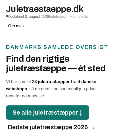
Juletraestaeppe.dk
Opdateret 8. august 2026
Indeholder reklamelinks
Om os
▼
DANMARKS SAMLEDE OVERSIGT
Find den rigtige
juletræstæppe — ét sted
Vi har samlet
23 juletræstæpper fra 4 danske
, så du nemt kan sammenligne priser,
webshops
rabatter og modeller.
Se alle juletræstæpper ↓
Bedste juletræstæppe 2026 →