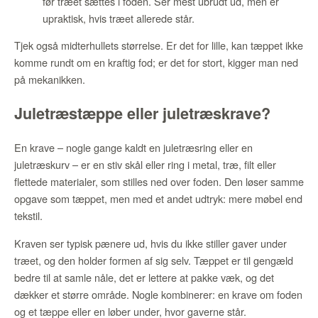
før træet sættes i foden. Ser mest ubrudt ud, men er
upraktisk, hvis træet allerede står.
Tjek også midterhullets størrelse. Er det for lille, kan tæppet ikke
komme rundt om en kraftig fod; er det for stort, kigger man ned
på mekanikken.
Juletræstæppe eller juletræskrave?
En krave – nogle gange kaldt en juletræsring eller en
juletræskurv – er en stiv skål eller ring i metal, træ, filt eller
flettede materialer, som stilles ned over foden. Den løser samme
opgave som tæppet, men med et andet udtryk: mere møbel end
tekstil.
Kraven ser typisk pænere ud, hvis du ikke stiller gaver under
træet, og den holder formen af sig selv. Tæppet er til gengæld
bedre til at samle nåle, det er lettere at pakke væk, og det
dækker et større område. Nogle kombinerer: en krave om foden
og et tæppe eller en løber under, hvor gaverne står.