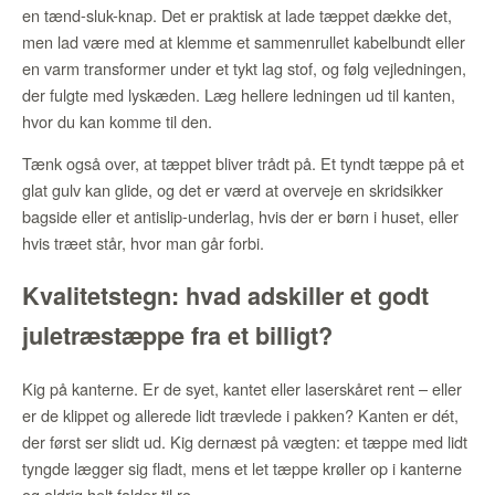
en tænd-sluk-knap. Det er praktisk at lade tæppet dække det,
men lad være med at klemme et sammenrullet kabelbundt eller
en varm transformer under et tykt lag stof, og følg vejledningen,
der fulgte med lyskæden. Læg hellere ledningen ud til kanten,
hvor du kan komme til den.
Tænk også over, at tæppet bliver trådt på. Et tyndt tæppe på et
glat gulv kan glide, og det er værd at overveje en skridsikker
bagside eller et antislip-underlag, hvis der er børn i huset, eller
hvis træet står, hvor man går forbi.
Kvalitetstegn: hvad adskiller et godt
juletræstæppe fra et billigt?
Kig på kanterne. Er de syet, kantet eller laserskåret rent – eller
er de klippet og allerede lidt trævlede i pakken? Kanten er dét,
der først ser slidt ud. Kig dernæst på vægten: et tæppe med lidt
tyngde lægger sig fladt, mens et let tæppe krøller op i kanterne
og aldrig helt falder til ro.