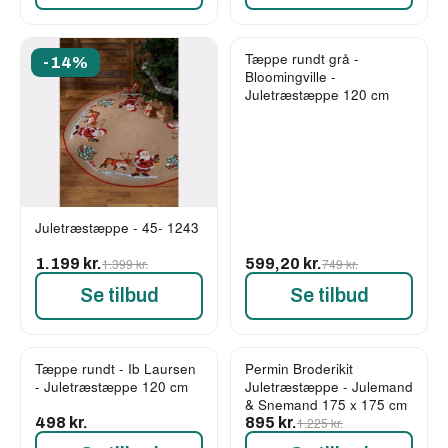
Tæppe rundt grå -
-14%
-20%
Bloomingville -
Juletræstæppe 120 cm
Juletræstæppe - 45- 1243
1.199 kr.
1.399 kr.
599,20 kr.
749 kr.
Se tilbud
Se tilbud
Tæppe rundt - Ib Laursen
Permin Broderikit
-27%
- Juletræstæppe 120 cm
Juletræstæppe - Julemand
& Snemand 175 x 175 cm
498 kr.
895 kr.
1.225 kr.