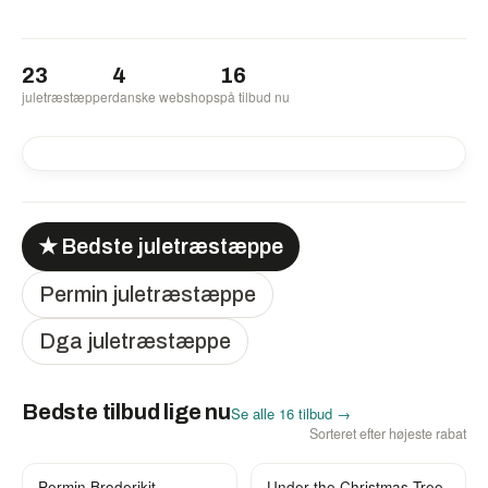
23
4
16
juletræstæpper
danske webshops
på tilbud nu
-8%
-8%
-14%
-20%
-27%
★ Bedste juletræstæppe
Permin juletræstæppe
Dga juletræstæppe
Bedste tilbud lige nu
Se alle 16 tilbud →
Sorteret efter højeste rabat
Permin Broderikit
Under the Christmas Tree