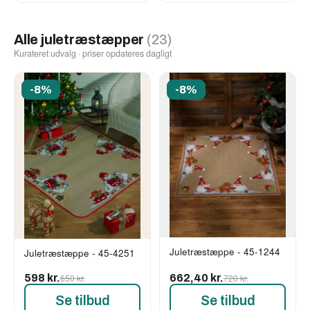
Alle juletræstæpper
(23)
Kurateret udvalg · priser opdateres dagligt
-8%
-8%
Juletræstæppe - 45-1244
Juletræstæppe - 45-4251
598 kr.
650 kr.
662,40 kr.
720 kr.
Se tilbud
Se tilbud