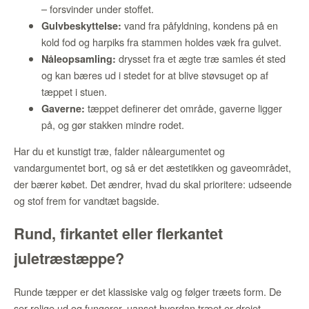
– forsvinder under stoffet.
vand fra påfyldning, kondens på en
Gulvbeskyttelse:
kold fod og harpiks fra stammen holdes væk fra gulvet.
drysset fra et ægte træ samles ét sted
Nåleopsamling:
og kan bæres ud i stedet for at blive støvsuget op af
tæppet i stuen.
tæppet definerer det område, gaverne ligger
Gaverne:
på, og gør stakken mindre rodet.
Har du et kunstigt træ, falder nåleargumentet og
vandargumentet bort, og så er det æstetikken og gaveområdet,
der bærer købet. Det ændrer, hvad du skal prioritere: udseende
og stof frem for vandtæt bagside.
Rund, firkantet eller flerkantet
juletræstæppe?
Runde tæpper er det klassiske valg og følger træets form. De
ser rolige ud og fungerer, uanset hvordan træet er drejet.