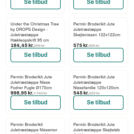
Se tilbud
Se tilbud
Under the Christmas Tree
Permin Broderikit Jute
-21%
-14%
by DROPS Design -
Juletræstæppe
Juletræstæppe
Skøjtenissen 122x122cm
Hækleopskrift 95 cm
164,45 kr.
209 kr.
575 kr.
665 kr.
Se tilbud
Se tilbud
Permin Broderikit Jute
Permin Broderikit Jute
-13%
-13%
Juletræstæppe Nisse
Juletræstæppe
Fodrer Fugle Ø170cm
Nissefamilie 120x120cm
998,95 kr.
1.143 kr.
545 kr.
623 kr.
Se tilbud
Se tilbud
Permin Broderikit
Permin Broderikit Jute
-10%
-10%
Juletræstæppe Nissemor
Juletræstæppe Skøjteløb