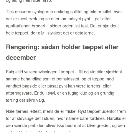
Tjek desuden syningerne omkring splittet og midterhullet, hvor
der er mest træk, og se efter, om påsyet pynt – pailletter,
applikationer, broderi – sidder ordentligt fast. Det er sjældent
hele tæppet, der går i stykker; det er detaljerne.
Rengøring: sådan holder tæppet efter
december
Følg altid vaskeanvisningen i tæppet – filt og uld tåler sjældent
samme behandling som et bomuldsstof, og et tæppe med
vandtæt bagside eller påsat pynt kan være tørrens- eller
aftørringsvare. Er du i tvivl, er en fugtig klud og en grundig
tørring det sikre valg.
Nåle fjernes lettest, mens de er friske. Ryst tæppet udenfor frem
for at støvsuge det i stuen, hvor nålene bare fordeles. Harpiks er
den værste plet: den bliver ikke bedre af at blive gnedet, og den