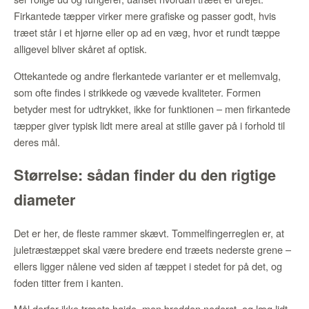
Firkantede tæpper virker mere grafiske og passer godt, hvis
træet står i et hjørne eller op ad en væg, hvor et rundt tæppe
alligevel bliver skåret af optisk.
Ottekantede og andre flerkantede varianter er et mellemvalg,
som ofte findes i strikkede og vævede kvaliteter. Formen
betyder mest for udtrykket, ikke for funktionen – men firkantede
tæpper giver typisk lidt mere areal at stille gaver på i forhold til
deres mål.
Størrelse: sådan finder du den rigtige
diameter
Det er her, de fleste rammer skævt. Tommelfingerreglen er, at
juletræstæppet skal være bredere end træets nederste grene –
ellers ligger nålene ved siden af tæppet i stedet for på det, og
foden titter frem i kanten.
Mål derfor ikke træets højde, men bredden nederst, og læg lidt