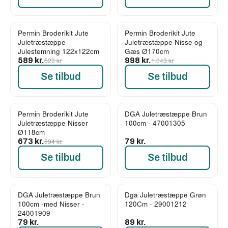
Permin Broderikit Jute
Permin Broderikit Jute
-5%
-4%
Juletræstæppe
Juletræstæppe Nisse og
Julestemning 122x122cm
Gæs Ø170cm
589 kr.
623 kr.
998 kr.
1.043 kr.
Se tilbud
Se tilbud
Permin Broderikit Jute
DGA Juletræstæppe Brun
-3%
Juletræstæppe Nisser
100cm - 47001305
Ø118cm
673 kr.
694 kr.
79 kr.
Se tilbud
Se tilbud
DGA Juletræstæppe Brun
Dga Juletræstæppe Grøn
100cm -med Nisser -
120Cm - 29001212
24001909
79 kr.
89 kr.