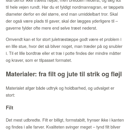
til hele vejen rundt. Har du et fyldigt nordmannsgran, er tæppets
diameter derfor en del større, end man umiddelbart tror. Skal
der også være plads til gaver, skal der lægges yderligere til –
gaverne fylder ofte mere end selve træet nederst.
Omvendt kan et for stort juletræstæppe godt være et problem i
en lille stue, hvor det så bliver noget, man træder på og snubler
i. Til et lille bordtræ eller et træ i potte findes der mindre måtter
og kraver, som er tilpasset formatet.
Materialer: fra filt og jute til strik og fløjl
Materialet afgør både udtryk og holdbarhed, og udvalget er
stort:
Filt
Det mest udbredte. Filt er billigt, formstabilt, frynser ikke i kanten
og findes i alle farver. Kvaliteten svinger meget – tynd filt bliver