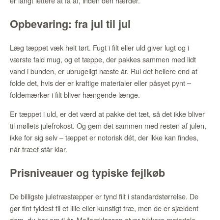
er langt lettere at få af, inden den hærder.
Opbevaring: fra jul til jul
Læg tæppet væk helt tørt. Fugt i filt eller uld giver lugt og i
værste fald mug, og et tæppe, der pakkes sammen med lidt
vand i bunden, er ubrugeligt næste år. Rul det hellere end at
folde det, hvis der er kraftige materialer eller påsyet pynt –
foldemærker i filt bliver hængende længe.
Er tæppet i uld, er det værd at pakke det tæt, så det ikke bliver
til møllets julefrokost. Og gem det sammen med resten af julen,
ikke for sig selv – tæppet er notorisk dét, der ikke kan findes,
når træet står klar.
Prisniveauer og typiske fejlkøb
De billigste juletræstæpper er tynd filt i standardstørrelse. De
gør fint fyldest til et lille eller kunstigt træ, men de er sjældent
dem, du har om ti år. Mellemklassen giver tykkere materiale,