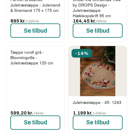
-27%
-21%
Juletræstæppe - Julemand
by DROPS Design -
& Snemand 175 x 175 cm
Juletræstæppe
Hækleopskrift 95 cm
895 kr.
1.225 kr.
164,45 kr.
209 kr.
Se tilbud
Se tilbud
Tæppe rundt grå -
-20%
-14%
Bloomingville -
Juletræstæppe 120 cm
Juletræstæppe - 45- 1243
599,20 kr.
749 kr.
1.199 kr.
1.399 kr.
Se tilbud
Se tilbud