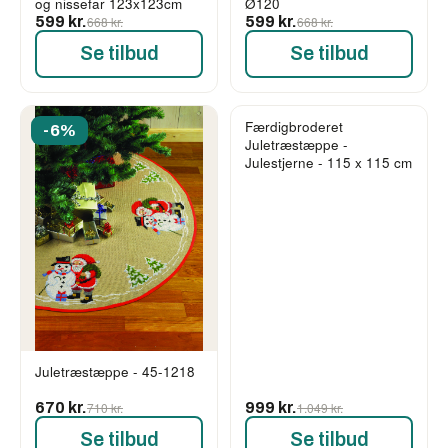
og nissefar 123x123cm
Ø120
599 kr.
668 kr.
599 kr.
668 kr.
Se tilbud
Se tilbud
Færdigbroderet
-6%
-5%
Juletræstæppe -
Julestjerne - 115 x 115 cm
Juletræstæppe - 45-1218
670 kr.
710 kr.
999 kr.
1.049 kr.
Se tilbud
Se tilbud